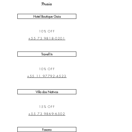
Praia
Hotel Boutique Gaia
10% OFF
+55 73 9818-0201
Travell In
10% OFF
+55 11 97792-4523
Villa dos Nativos
15% OFF
+55 73 9869-6502
Fasano