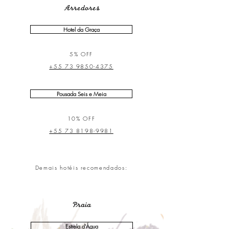
Arredores
Hotel da Graça
5% OFF
+55 73 9850-4375
Pousada Seis e Meia
10% OFF
+55 73 8198-9981
Demais hotéis recomendados:
Praia
Estrela d'Água