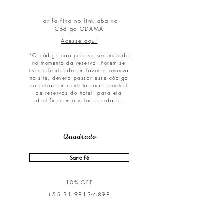
Tarifa fixa no link abaixo
Código GDAMA
Acesse aqui
*O código não precisa ser inserido
no momento da reserva. Porém se
tiver dificuldade em fazer a reserva
no site, deverá passar esse código
ao entrar em contato com a central
de reservas do hotel para ela
identificarem o valor acordado.
Quadrado
Santa Fé
10% OFF
+55 31 9813-6898