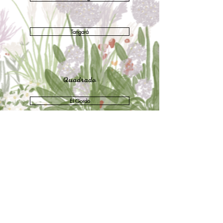
Tangará
Quadrado
El Gordo
Casa la Torre
Bahia Bonita
Capim Santo